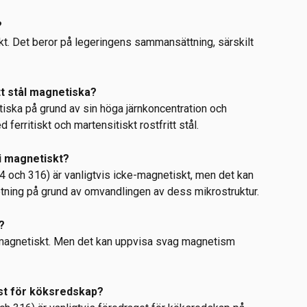
?
tiskt. Det beror på legeringens sammansättning, särskilt 
itt stål magnetiska?
etiska på grund av sin höga järnkoncentration och 
d ferritiskt och martensitiskt rostfritt stål.
bli magnetiskt?
304 och 316) är vanligtvis icke-magnetiskt, men det kan 
etning på grund av omvandlingen av dess mikrostruktur.
?
e-magnetiskt. Men det kan uppvisa svag magnetism 
bäst för köksredskap?