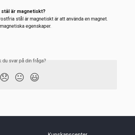
a stål är magnetiskt?
rostfria stål är magnetiskt är att använda en magnet. 
t magnetiska egenskaper.
k du svar på din fråga?
😞
😐
😃
Kunskapscenter