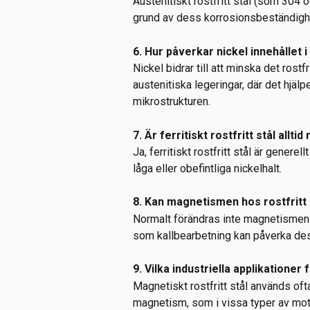
Austenitiskt rostfritt stål (som 304 
grund av dess korrosionsbeständigh
6. Hur påverkar nickel innehållet
Nickel bidrar till att minska det rost
austenitiska legeringar, där det hjälp
mikrostrukturen.
7. Är ferritiskt rostfritt stål allti
Ja, ferritiskt rostfritt stål är gener
låga eller obefintliga nickelhalt.
8. Kan magnetismen hos rostfritt 
Normalt förändras inte magnetismen ho
som kallbearbetning kan påverka de
9. Vilka industriella applikationer
Magnetiskt rostfritt stål används oft
magnetism, som i vissa typer av mot