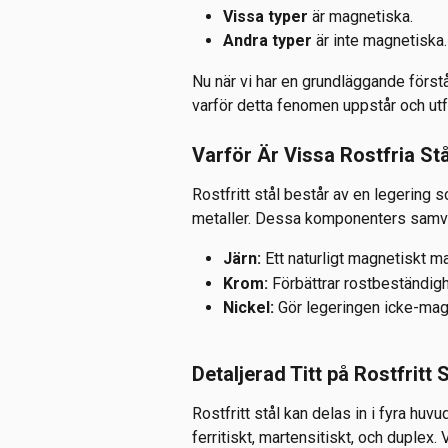
Vissa typer
 är magnetiska.
Andra typer
 är inte magnetiska.
Nu när vi har en grundläggande förståe
varför detta fenomen uppstår och utfor
Varför Är Vissa Rostfria St
Rostfritt stål består av en legering s
metaller. Dessa komponenters samve
Järn:
 Ett naturligt magnetiskt ma
Krom:
 Förbättrar rostbeständig
Nickel:
 Gör legeringen icke-magn
Detaljerad Titt på Rostfritt 
Rostfritt stål kan delas in i fyra huv
ferritiskt, martensitiskt, och duplex.