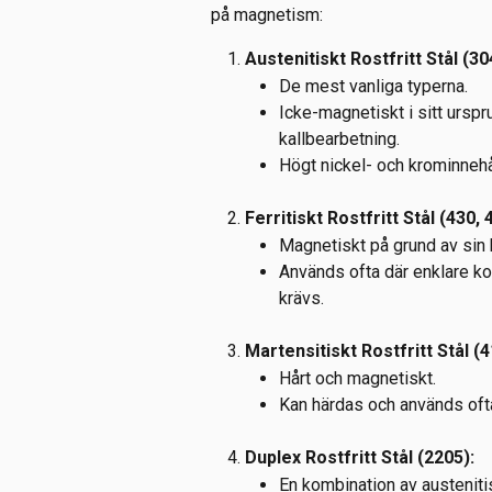
på magnetism:
Austenitiskt Rostfritt Stål (30
De mest vanliga typerna.
Icke-magnetiskt i sitt urspr
kallbearbetning.
Högt nickel- och krominnehå
Ferritiskt Rostfritt Stål (430, 
Magnetiskt på grund av sin 
Används ofta där enklare k
krävs.
Martensitiskt Rostfritt Stål (4
Hårt och magnetiskt.
Kan härdas och används ofta
Duplex Rostfritt Stål (2205):
En kombination av austenitisk