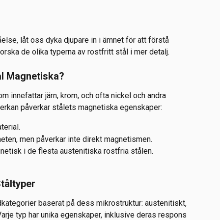
lse, låt oss dyka djupare in i ämnet för att förstå 
ska de olika typerna av rostfritt stål i mer detalj.
ål Magnetiska?
om innefattar järn, krom, och ofta nickel och andra 
rkan påverkar stålets magnetiska egenskaper:
terial.
heten, men påverkar inte direkt magnetismen.
etisk i de flesta austenitiska rostfria stålen.
Ståltyper
udkategorier baserat på dess mikrostruktur: austenitiskt, 
 Varje typ har unika egenskaper, inklusive deras respons 