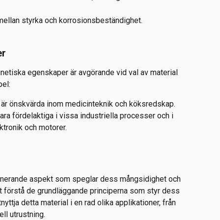
mellan styrka och korrosionsbeständighet.
er
gnetiska egenskaper är avgörande vid val av material 
pel:
 är önskvärda inom medicinteknik och köksredskap.
ara fördelaktiga i vissa industriella processer och i 
ektronik och motorer.
cinerande aspekt som speglar dess mångsidighet och 
 förstå de grundläggande principerna som styr dess 
ttja detta material i en rad olika applikationer, från 
ell utrustning.