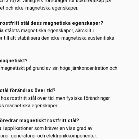
och 316) är vanligtvis föredraget för köksredskap på 
et och icke-magnetiska egenskaper.
 i rostfritt stål dess magnetiska egenskaper?
fria stålets magnetiska egenskaper, särskilt i 
er till att stabilisera den icke-magnetiska austenitiska 
d magnetiskt?
ellt magnetiskt på grund av sin höga järnkoncentration och 
stål förändras över tid?
s rostfritt stål över tid, men fysiska förändringar 
ss magnetiska egenskaper.
 föredrar magnetiskt rostfritt stål?
a i applikationer som kräver en viss grad av 
orer, generatorer och elektronikkomponenter.