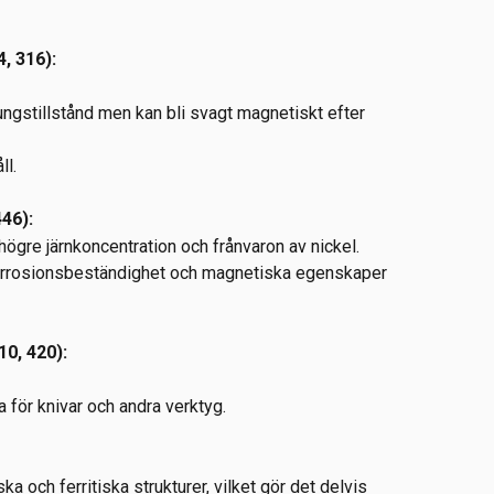
4, 316):
ungstillstånd men kan bli svagt magnetiskt efter 
ll.
446):
högre järnkoncentration och frånvaron av nickel.
orrosionsbeständighet och magnetiska egenskaper 
10, 420):
 för knivar och andra verktyg.
a och ferritiska strukturer, vilket gör det delvis 