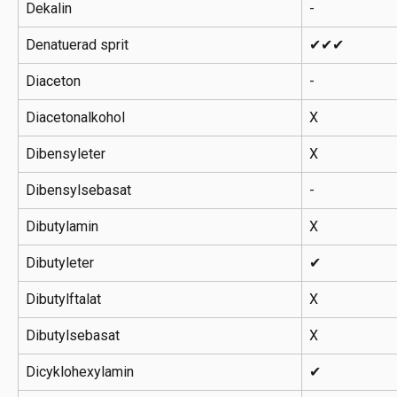
Dekalin
-
Denatuerad sprit
✔✔✔
Diaceton
-
Diacetonalkohol
X
Dibensyleter
X
Dibensylsebasat
-
Dibutylamin
X
Dibutyleter
✔
Dibutylftalat
X
Dibutylsebasat
X
Dicyklohexylamin
✔