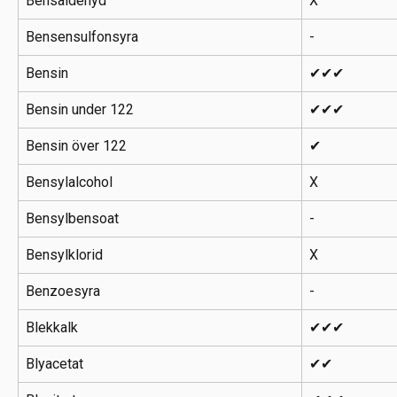
Bensaldehyd
X
Bensensulfonsyra
-
Bensin
✔✔✔
Bensin under 122
✔✔✔
Bensin över 122
✔
Bensylalcohol
X
Bensylbensoat
-
Bensylklorid
X
Benzoesyra
-
Blekkalk
✔✔✔
Blyacetat
✔✔