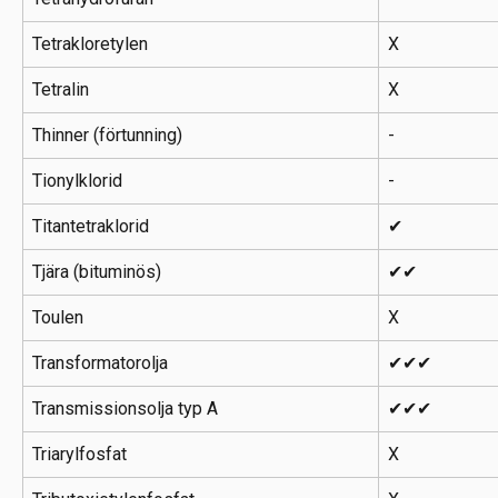
Tetrakloretylen
X
Tetralin
X
Thinner (förtunning)
-
Tionylklorid
-
Titantetraklorid
✔
Tjära (bituminös)
✔✔
Toulen
X
Transformatorolja
✔✔✔
Transmissionsolja typ A
✔✔✔
Triarylfosfat
X