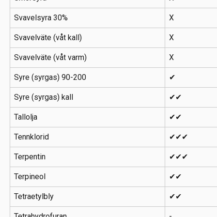
Svavelsyra 30%
X
Svavelväte (våt kall)
X
Svavelväte (våt varm)
X
Syre (syrgas) 90-200
✔
Syre (syrgas) kall
✔✔
Tallolja
✔✔
Tennklorid
✔✔✔
Terpentin
✔✔✔
Terpineol
✔✔
Tetraetylbly
✔✔
Tetrahydrofuran
-