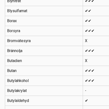
Blynitrat
✔✔✔
Blysulfamat
✔✔
Borax
✔✔
Borsyra
✔✔✔
Bromvätesyra
X
Brännolja
✔✔✔
Butadien
X
Butan
✔✔✔
Butylahkohol
✔✔✔
Butylakrylat
-
Butylaldehyd
✔