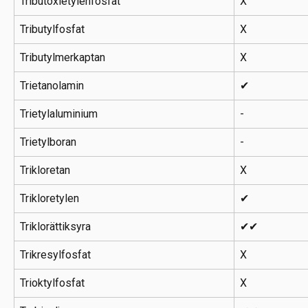
Tributoxietylenfosfat
X
Tributylfosfat
X
Tributylmerkaptan
X
Trietanolamin
✔
Trietylaluminium
-
Trietylboran
-
Trikloretan
X
Trikloretylen
✔
Triklorättiksyra
✔✔
Trikresylfosfat
X
Trioktylfosfat
X