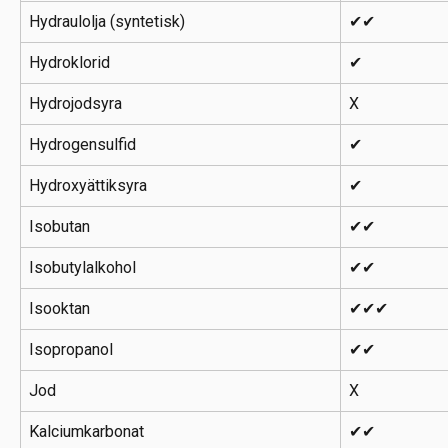
Hydraulolja (syntetisk)
✔✔
Hydroklorid
✔
Hydrojodsyra
X
Hydrogensulfid
✔
Hydroxyättiksyra
✔
Isobutan
✔✔
Isobutylalkohol
✔✔
Isooktan
✔✔✔
Isopropanol
✔✔
Jod
X
Kalciumkarbonat
✔✔