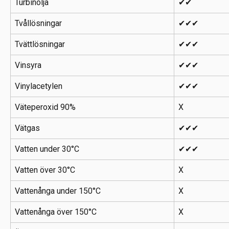
Turbinolja
✔✔
Tvållösningar
✔✔✔
Tvättlösningar
✔✔✔
Vinsyra
✔✔✔
Vinylacetylen
✔✔✔
Väteperoxid 90%
X
Vätgas
✔✔✔
Vatten under 30°C
✔✔✔
Vatten över 30°C
X
Vattenånga under 150°C
X
Vattenånga över 150°C
X