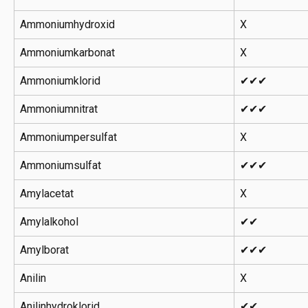
Ammoniumhydroxid
X
Ammoniumkarbonat
X
Ammoniumklorid
✔✔✔
Ammoniumnitrat
✔✔✔
Ammoniumpersulfat
X
Ammoniumsulfat
✔✔✔
Amylacetat
X
Amylalkohol
✔✔
Amylborat
✔✔✔
Anilin
X
Anilinhydroklorid
✔✔