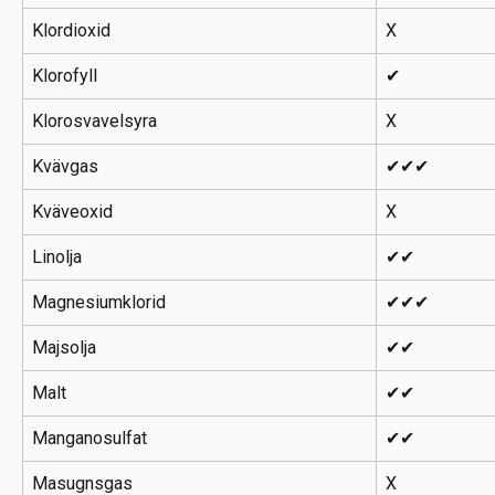
Klordioxid
X
Klorofyll
✔
Klorosvavelsyra
X
Kvävgas
✔✔✔
Kväveoxid
X
Linolja
✔✔
Magnesiumklorid
✔✔✔
Majsolja
✔✔
Malt
✔✔
Manganosulfat
✔✔
Masugnsgas
X