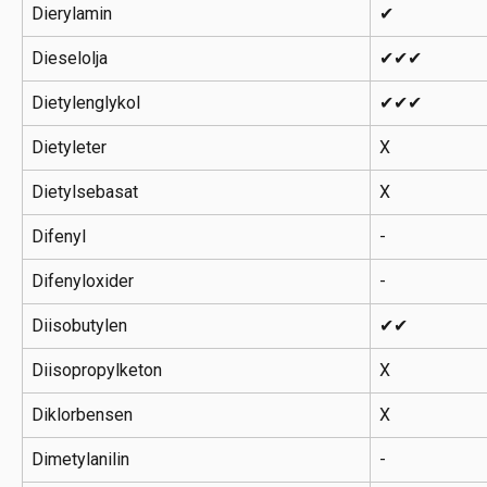
Dierylamin
✔
Dieselolja
✔✔✔
Dietylenglykol
✔✔✔
Dietyleter
X
Dietylsebasat
X
Difenyl
-
Difenyloxider
-
Diisobutylen
✔✔
Diisopropylketon
X
Diklorbensen
X
Dimetylanilin
-