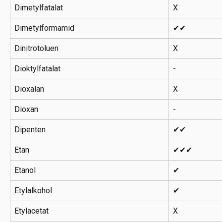
Dimetylfatalat
X
Dimetylformamid
✔✔
Dinitrotoluen
X
Dioktylfatalat
-
Dioxalan
X
Dioxan
-
Dipenten
✔✔
Etan
✔✔✔
Etanol
✔
Etylalkohol
✔
Etylacetat
X