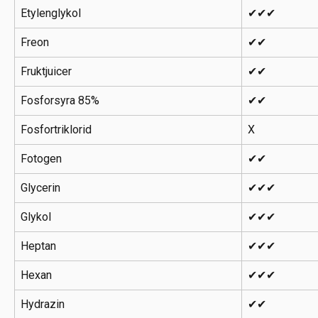
Etylenglykol
✔✔✔
Freon
✔✔
Fruktjuicer
✔✔
Fosforsyra 85%
✔✔
Fosfortriklorid
X
Fotogen
✔✔
Glycerin
✔✔✔
Glykol
✔✔✔
Heptan
✔✔✔
Hexan
✔✔✔
Hydrazin
✔✔