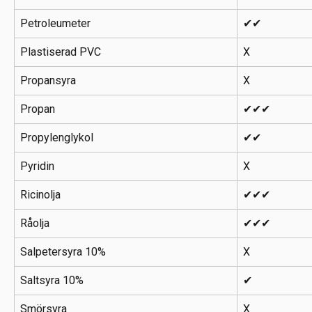
Petroleumeter
✔✔
Plastiserad PVC
X
Propansyra
X
Propan
✔✔✔
Propylenglykol
✔✔
Pyridin
X
Ricinolja
✔✔✔
Råolja
✔✔✔
Salpetersyra 10%
X
Saltsyra 10%
✔
Smörsyra
X